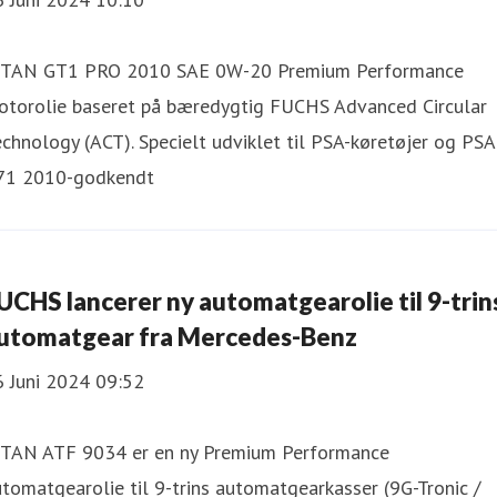
ITAN GT1 PRO 2010 SAE 0W-20 Premium Performance
otorolie baseret på bæredygtig FUCHS Advanced Circular
chnology (ACT). Specielt udviklet til PSA-køretøjer og PSA
71 2010-godkendt
UCHS lancerer ny automatgearolie til 9-trin
utomatgear fra Mercedes-Benz
6 Juni 2024 09:52
ITAN ATF 9034 er en ny Premium Performance
tomatgearolie til 9-trins automatgearkasser (9G-Tronic /