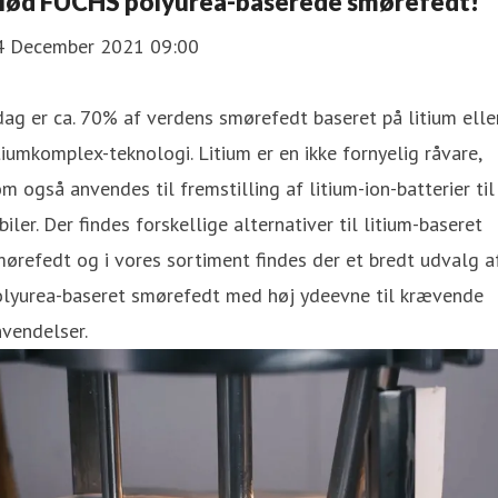
ød FUCHS polyurea-baserede smørefedt!
4 December 2021 09:00
dag er ca. 70% af verdens smørefedt baseret på litium elle
tiumkomplex-teknologi. Litium er en ikke fornyelig råvare,
m også anvendes til fremstilling af litium-ion-batterier til
biler. Der findes forskellige alternativer til litium-baseret
ørefedt og i vores sortiment findes der et bredt udvalg a
olyurea-baseret smørefedt med høj ydeevne til krævende
vendelser.