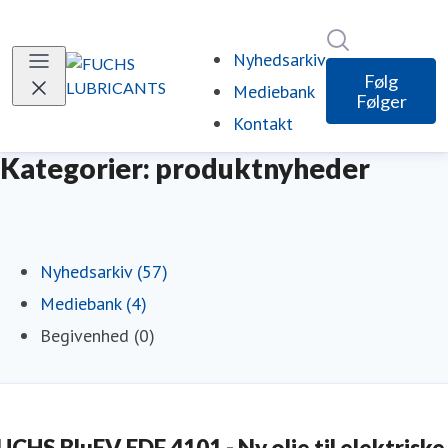
Søg i nyheds
Nyhedsarkiv
Følg
Mediebank
Følger
Kontakt
Kategorier: produktnyheder
Nyhedsarkiv (57)
Mediebank (4)
Begivenhed (0)
UCHS BluEV EDF 4101 - Ny olie til elektriske