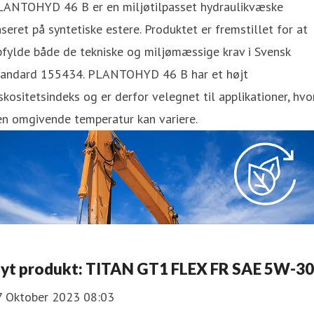
LANTOHYD 46 B er en miljøtilpasset hydraulikvæske
seret på syntetiske estere. Produktet er fremstillet for at
fylde både de tekniske og miljømæssige krav i Svensk
tandard 155434. PLANTOHYD 46 B har et højt
skositetsindeks og er derfor velegnet til applikationer, hvo
en omgivende temperatur kan variere.
yt produkt: TITAN GT1 FLEX FR SAE 5W-30
7 Oktober 2023 08:03