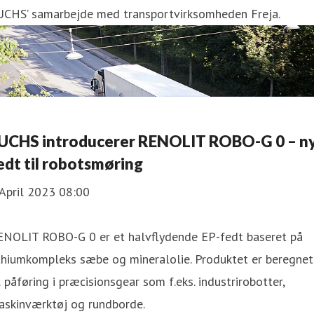
UCHS’ samarbejde med transportvirksomheden Freja.
UCHS introducerer RENOLIT ROBO-G 0 – n
edt til robotsmøring
April 2023 08:00
ENOLIT ROBO-G 0 er et halvflydende EP-fedt baseret på
thiumkompleks sæbe og mineralolie. Produktet er beregnet
l påføring i præcisionsgear som f.eks. industrirobotter,
askinværktøj og rundborde.