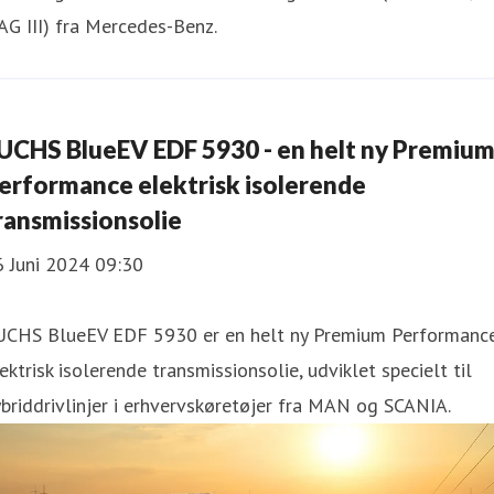
G III) fra Mercedes-Benz.
UCHS BlueEV EDF 5930 - en helt ny Premiu
erformance elektrisk isolerende
ransmissionsolie
6 Juni 2024 09:30
UCHS BlueEV EDF 5930 er en helt ny Premium Performanc
ektrisk isolerende transmissionsolie, udviklet specielt til
briddrivlinjer i erhvervskøretøjer fra MAN og SCANIA.