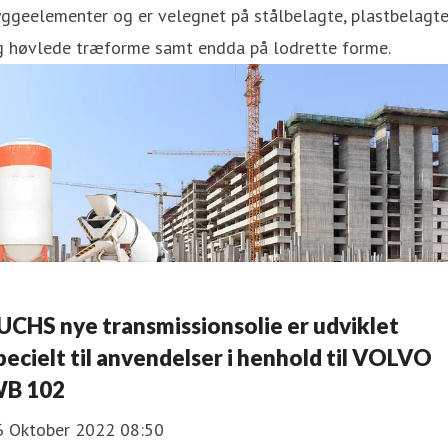
yggeelementer og er velegnet på stålbelagte, plastbelagt
g høvlede træforme samt endda på lodrette forme.
UCHS nye transmissionsolie er udviklet
pecielt til anvendelser i henhold til VOLVO
B 102
6 Oktober 2022 08:50