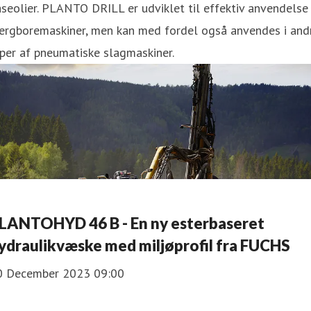
seolier. PLANTO DRILL er udviklet til effektiv anvendelse 
jergboremaskiner, men kan med fordel også anvendes i and
per af pneumatiske slagmaskiner.
LANTOHYD 46 B - En ny esterbaseret
ydraulikvæske med miljøprofil fra FUCHS
0 December 2023 09:00