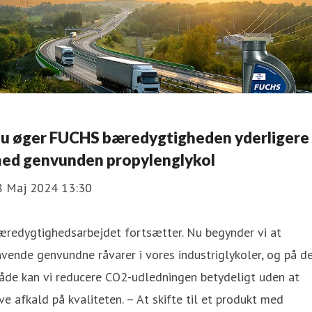
u øger FUCHS bæredygtigheden yderligere
ed genvunden propylenglykol
8 Maj 2024 13:30
æredygtighedsarbejdet fortsætter. Nu begynder vi at
vende genvundne råvarer i vores industriglykoler, og på d
åde kan vi reducere CO2-udledningen betydeligt uden at
ve afkald på kvaliteten. – At skifte til et produkt med