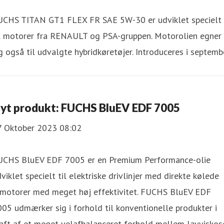
UCHS TITAN GT1 FLEX FR SAE 5W-30 er udviklet specielt
il motorer fra RENAULT og PSA-gruppen. Motorolien egner
g også til udvalgte hybridkøretøjer. Introduceres i septemb
yt produkt: FUCHS BluEV EDF 7005
7 Oktober 2023 08:02
UCHS BluEV EDF 7005 er en Premium Performance-olie
viklet specielt til elektriske drivlinjer med direkte kølede
lmotorer med meget høj effektivitet. FUCHS BluEV EDF
05 udmærker sig i forhold til konventionelle produkter i
aft af et meget velafbalanceret forhold mellem lavviskos