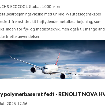
UCHS ECOCOOL Global 1000 er en
etalbearbejdningsvæske med unikke kvalitetsegenskaber
ecielt fremstillet til højtydende metalbearbejdning, som
eks. inden for fly- og medicoteknik, men også til mange and
dustrielle anvendelser.
y polymerbaseret fedt - RENOLIT NOVA H
Juli 2023 12:56