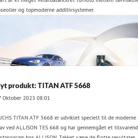
aseolier og topmoderne additivsystemer.
yt produkt: TITAN ATF 5668
7 Oktober 2023 08:01
UCHS TITAN ATF 5668 er udviklet specielt til de moderne
rav ved ALLISON TES 668 og har gennemgået et tilsvaren
stprogram hos ALLISON. Takket være de flotte resultater