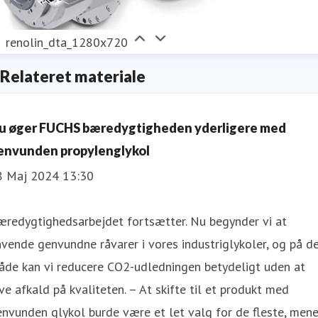
renolin_dta_1280x720
Relateret materiale
u øger FUCHS bæredygtigheden yderligere med
envunden propylenglykol
8 Maj 2024 13:30
æredygtighedsarbejdet fortsætter. Nu begynder vi at
vende genvundne råvarer i vores industriglykoler, og på d
åde kan vi reducere CO2-udledningen betydeligt uden at
ve afkald på kvaliteten. – At skifte til et produkt med
nvunden glykol burde være et let valg for de fleste, mene