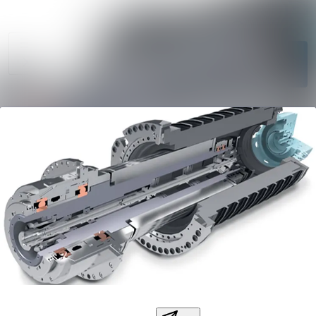
Søg i nyheds
Nyhedsarkiv
Følg
Mediebank
Følger
Kontakt