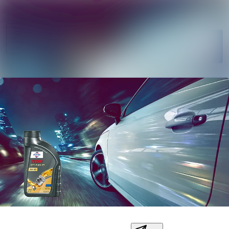
Søg i nyheds
Nyhedsarkiv
Følg
Mediebank
Følger
Kontakt