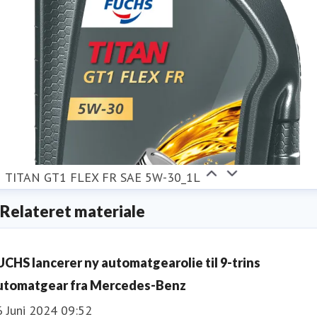
TITAN GT1 FLEX FR SAE 5W-30_1L
Relateret materiale
UCHS lancerer ny automatgearolie til 9-trins
utomatgear fra Mercedes-Benz
6 Juni 2024 09:52