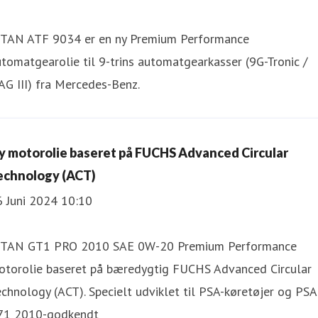
ITAN ATF 9034 er en ny Premium Performance
tomatgearolie til 9-trins automatgearkasser (9G-Tronic /
G III) fra Mercedes-Benz.
y motorolie baseret på FUCHS Advanced Circular
echnology (ACT)
6 Juni 2024 10:10
ITAN GT1 PRO 2010 SAE 0W-20 Premium Performance
otorolie baseret på bæredygtig FUCHS Advanced Circular
chnology (ACT). Specielt udviklet til PSA-køretøjer og PSA
71 2010-godkendt