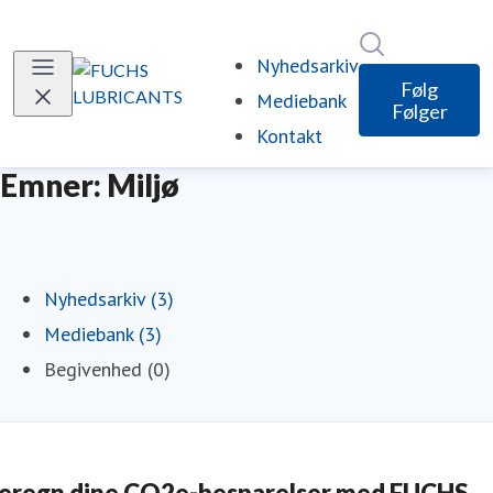
Søg i nyheds
Nyhedsarkiv
Følg
Mediebank
Følger
Kontakt
Emner: Miljø
Nyhedsarkiv (3)
Mediebank (3)
Begivenhed (0)
eregn dine CO2e-besparelser med FUCHS