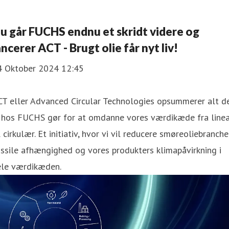
u går FUCHS endnu et skridt videre og
ancerer ACT - Brugt olie får nyt liv!
4 Oktober 2024 12:45
T eller Advanced Circular Technologies opsummerer alt de
i hos FUCHS gør for at omdanne vores værdikæde fra line
l cirkulær. Et initiativ, hvor vi vil reducere smøreoliebranch
ssile afhængighed og vores produkters klimapåvirkning i
ele værdikæden.