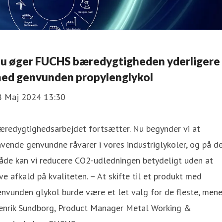
u øger FUCHS bæredygtigheden yderligere
ed genvunden propylenglykol
8 Maj 2024 13:30
æredygtighedsarbejdet fortsætter. Nu begynder vi at
vende genvundne råvarer i vores industriglykoler, og på d
åde kan vi reducere CO2-udledningen betydeligt uden at
ve afkald på kvaliteten. – At skifte til et produkt med
nvunden glykol burde være et let valg for de fleste, mene
enrik Sundborg, Product Manager Metal Working &